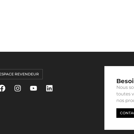
ESPACE REVENDEUR
Besoi
Nous so
toutes 
nos prod
CONTAC