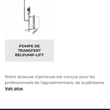
POMPE DE
TRANSFERT
BELPUMP-LIFT
Notre doseuse injecteuse est conçue pour les
professionnels de l’agroalimentaire, de la pâtisserie
et de l’industrie alimentaire. Elle permet un
Voir plus
dosage précis et une injection homogène de vos
produits, qu’il s’agisse de crèmes, farces, sauces ou
autres préparations, garantissant une qualité